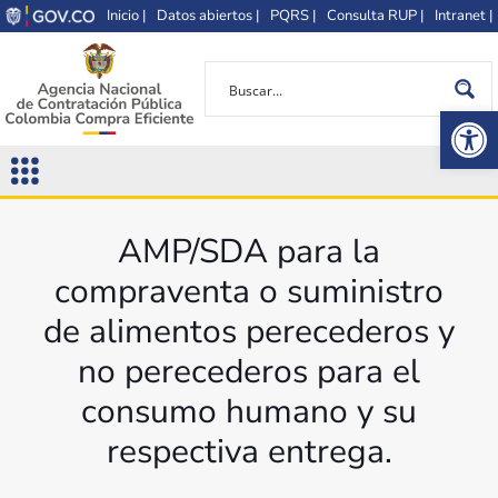
Inicio |
Datos abiertos |
PQRS |
Consulta RUP |
Intranet |
Op
AMP/SDA para la
compraventa o suministro
de alimentos perecederos y
no perecederos para el
consumo humano y su
respectiva entrega.