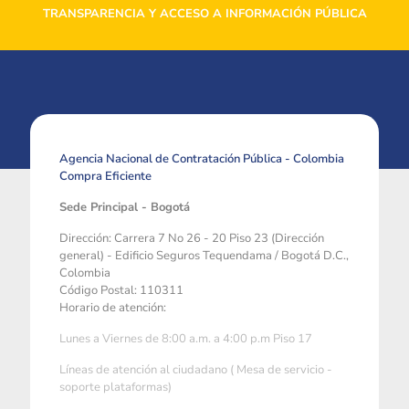
TRANSPARENCIA Y ACCESO A INFORMACIÓN PÚBLICA
Agencia Nacional de Contratación Pública - Colombia
Compra Eficiente
Sede Principal - Bogotá
Dirección: Carrera 7 No 26 - 20 Piso 23 (Dirección
general) - Edificio Seguros Tequendama / Bogotá D.C.,
Colombia
Código Postal: 110311
Horario de atención:
Lunes a Viernes de 8:00 a.m. a 4:00 p.m Piso 17
Líneas de atención al ciudadano ( Mesa de servicio -
soporte plataformas)