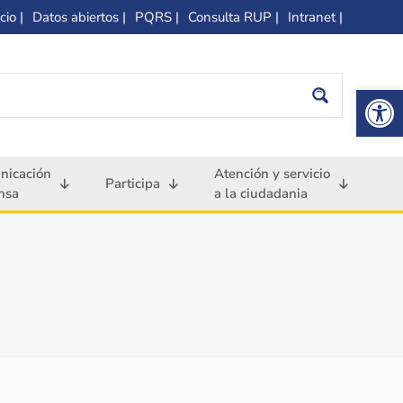
cio |
Datos abiertos |
PQRS |
Consulta RUP |
Intranet |
Op
nicación
Atención y servicio
Participa
nsa
a la ciudadania