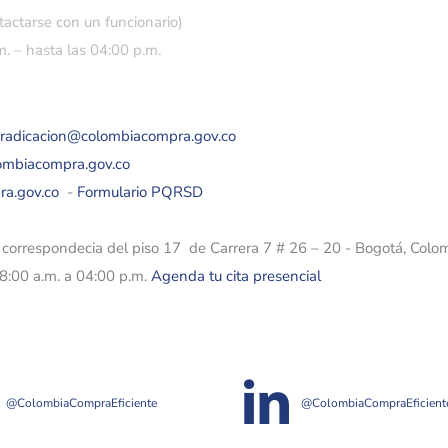
tactarse con un funcionario)
. – hasta las 04:00 p.m.
eradicacion@colombiacompra.gov.co
lombiacompra.gov.co
ra.gov.co
-
Formulario PQRSD
e correspondecia del piso 17 de Carrera 7 # 26 – 20 - Bogotá, Colo
08:00 a.m. a 04:00 p.m.
Agenda tu cita presencial
@ColombiaCompraEficiente
@ColombiaCompraEficient