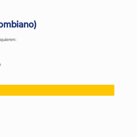
lombiano)
quieren:
a