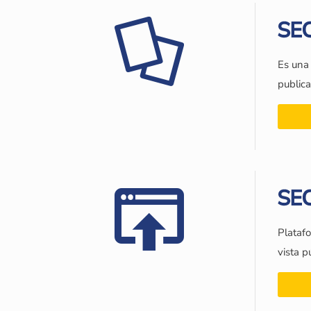
SEC
Es una 
public
SEC
Platafo
vista p