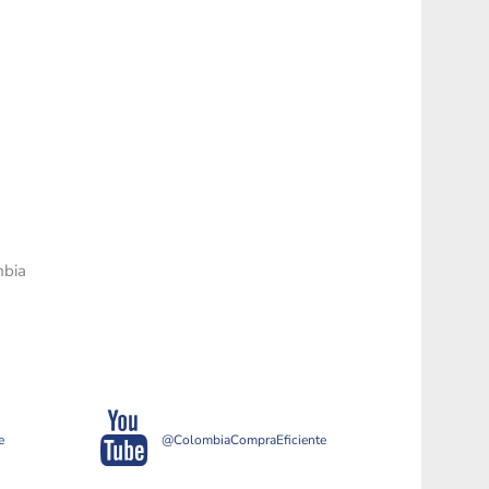
mbia
e
@ColombiaCompraEficiente