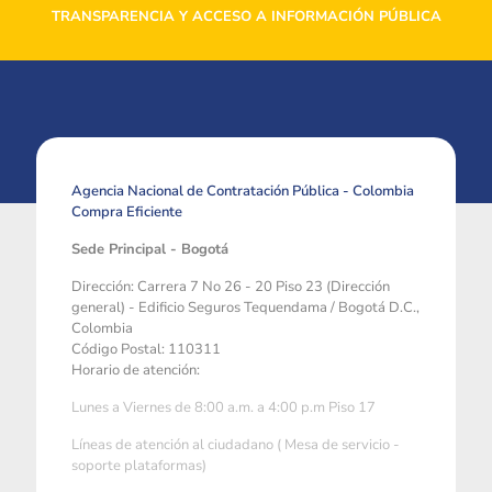
TRANSPARENCIA Y ACCESO A INFORMACIÓN PÚBLICA
Agencia Nacional de Contratación Pública - Colombia
Compra Eficiente
Sede Principal - Bogotá
Dirección: Carrera 7 No 26 - 20 Piso 23 (Dirección
general) - Edificio Seguros Tequendama / Bogotá D.C.,
Colombia
Código Postal: 110311
Horario de atención:
Lunes a Viernes de 8:00 a.m. a 4:00 p.m Piso 17
Líneas de atención al ciudadano ( Mesa de servicio -
soporte plataformas)