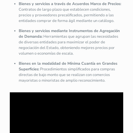
Bienes y servicios a través de Acuerdos Marco de Precios:
Contratos de largo plazo que establecen condiciones,
precios y proveedores precalificados, permitiendo a las
entidades comprar de forma ágil mediante un catálogo.
Bienes y servicios mediante Instrumentos de Agregación
de Demanda:
Herramientas que agrupan las necesidades
de diversas entidades para maximizar el poder de
negociación del Estado, obteniendo mejores precios por
volumen o economías de escala.
Bienes en la modalidad de Mínima Cuantía en Grandes
Superficies:
Procedimientos simplificados para compras
directas de bajo monto que se realizan con comercios
mayoristas o minoristas de amplio reconocimiento.