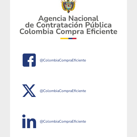
@ColombiaCompraEficiente
@ColombiaCompraEficiente
@ColombiaCompraEficiente