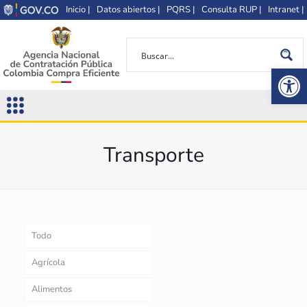
Inicio |
Datos abiertos |
PQRS |
Consulta RUP |
Intranet |
Op
Transporte
Todo
Agrícola
Alimentos