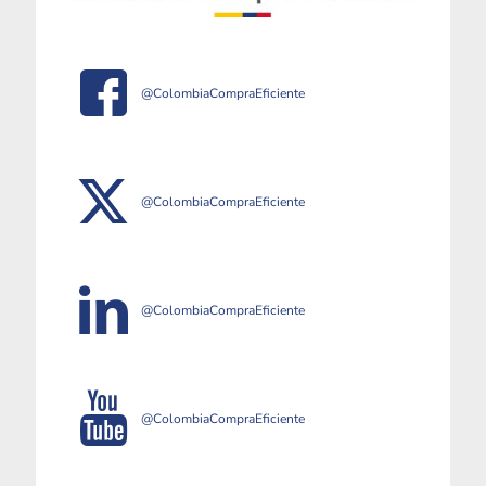
@ColombiaCompraEficiente
@ColombiaCompraEficiente
@ColombiaCompraEficiente
@ColombiaCompraEficiente