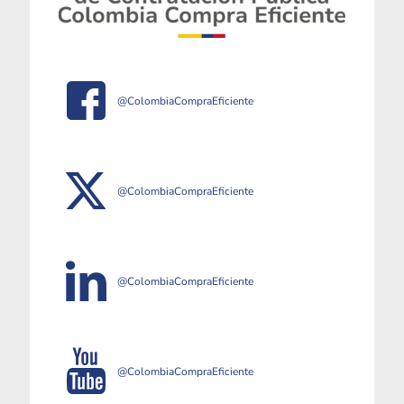
@ColombiaCompraEficiente
@ColombiaCompraEficiente
@ColombiaCompraEficiente
@ColombiaCompraEficiente