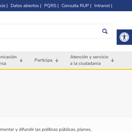
cio |
Datos abiertos |
PQRS |
Consulta RUP |
Intranet |
Op
nicación
Atención y servicio
Participa
nsa
a la ciudadania
mentar y difundir las políticas públicas, planes,