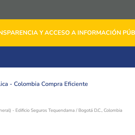
NSPARENCIA Y ACCESO A INFORMACIÓN PÚB
ica - Colombia Compra Eficiente
eneral) - Edificio Seguros Tequendama / Bogotá D.C., Colombia