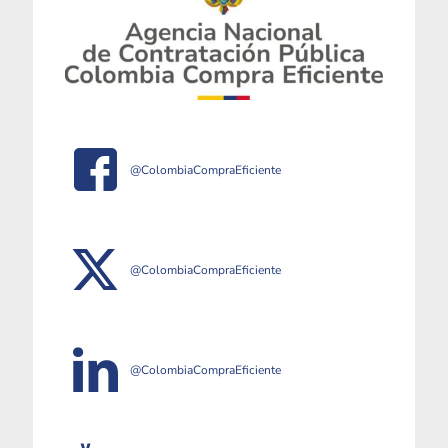
@ColombiaCompraEficiente
@ColombiaCompraEficiente
@ColombiaCompraEficiente