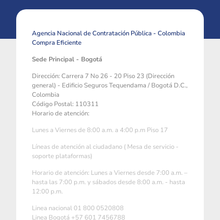
Agencia Nacional de Contratación Pública - Colombia
Compra Eficiente
Sede Principal - Bogotá
Dirección: Carrera 7 No 26 - 20 Piso 23 (Dirección
general) - Edificio Seguros Tequendama / Bogotá D.C.,
Colombia
Código Postal: 110311
Horario de atención:
Lunes a Viernes de 8:00 a.m. a 4:00 p.m Piso 17
Líneas de atención al ciudadano ( Mesa de servicio -
soporte plataformas)
Horario de atención: Lunes a Viernes desde 7:00 a.m. –
hasta las 7:00 p.m. y sábados desde 8:00 a.m. - hasta
12:00 p.m.
Linea nacional 01 800 0520808
Linea Bogotá +57 601 7456788