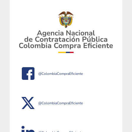
@ColombiaCompraEficiente
@ColombiaCompraEficiente