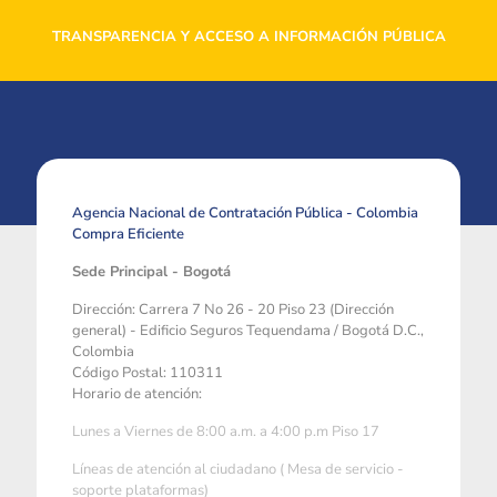
TRANSPARENCIA Y ACCESO A INFORMACIÓN PÚBLICA
Agencia Nacional de Contratación Pública - Colombia
Compra Eficiente
Sede Principal - Bogotá
Dirección: Carrera 7 No 26 - 20 Piso 23 (Dirección
general) - Edificio Seguros Tequendama / Bogotá D.C.,
Colombia
Código Postal: 110311
Horario de atención:
Lunes a Viernes de 8:00 a.m. a 4:00 p.m Piso 17
Líneas de atención al ciudadano ( Mesa de servicio -
soporte plataformas)