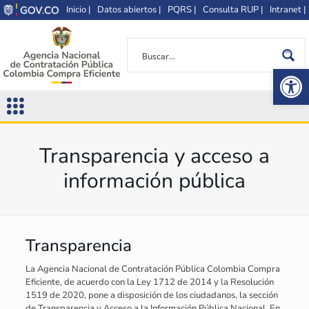
Inicio |
Datos abiertos |
PQRS |
Consulta RUP |
Intranet |
Op
Transparencia y acceso a
información pública
Transparencia
La Agencia Nacional de Contratación Pública Colombia Compra
Eficiente, de acuerdo con la Ley 1712 de 2014 y la Resolución
1519 de 2020, pone a disposición de los ciudadanos, la sección
de Transparencia y Acceso a la Información Pública Nacional​. En