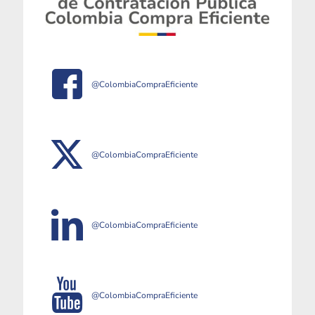
@ColombiaCompraEficiente
@ColombiaCompraEficiente
@ColombiaCompraEficiente
@ColombiaCompraEficiente