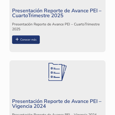
Presentación Reporte de Avance PEI –
CuartoTrimestre 2025
Presentación Reporte de Avance PEI – CuartoTrimestre
P
2025
2
Conocer más
Pl
P
2
Presentación Reporte de Avance PEI –
Vigencia 2024
Pl
Presentación Reporte de Avance PEI – Vigencia 2024