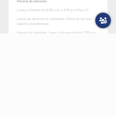
Horario de atención:
Lunes a Viernes de 8:00 a.m. a 4:00 p.m Piso 17
Líneas de atención al ciudadano ( Mesa de servicio -
soporte plataformas)
Horario de atención: Lunes a Viernes desde 7:00 a.m. –
hasta las 7:00 p.m. y sábados desde 8:00 a.m. - hasta
12:00 p.m.
Linea nacional 01 800 0520808
Linea Bogotá +57 601 7456788
Linea telefonía administrativa (Exclusiva si desea
contactarse con un funcionario)
Horario de atención: Lunes a Viernes Desde 08:00 a.m.
– hasta las 04:00 p.m.
Conmutador +57 601 7956600
Denuncias por actos de
ventanillaunicaderadicacion@colombi
corrupción:
acompra.gov.co
Notificaciones judiciales: