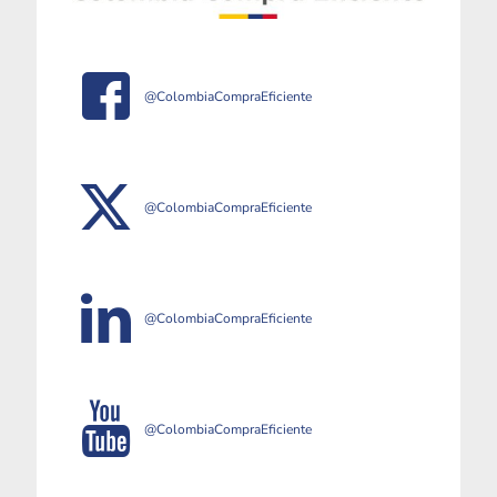
@ColombiaCompraEficiente
@ColombiaCompraEficiente
@ColombiaCompraEficiente
@ColombiaCompraEficiente