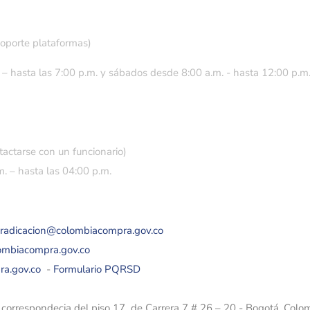
soporte plataformas)
 – hasta las 7:00 p.m. y sábados desde 8:00 a.m. - hasta 12:00 p.m
tactarse con un funcionario)
. – hasta las 04:00 p.m.
eradicacion@colombiacompra.gov.co
lombiacompra.gov.co
ra.gov.co
-
Formulario PQRSD
e correspondecia del piso 17 de Carrera 7 # 26 – 20 - Bogotá, Colo