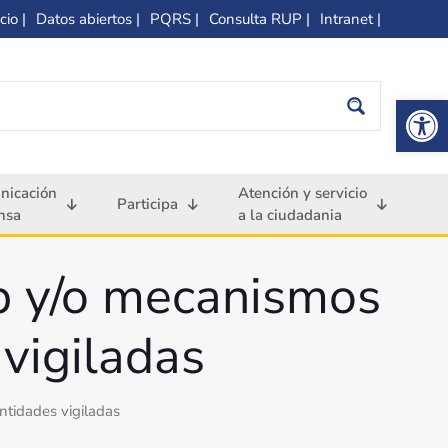
cio |
Datos abiertos |
PQRS |
Consulta RUP |
Intranet |
Op
nicación
Atención y servicio
Participa
nsa
a la ciudadania
eb y/o mecanismos
 vigiladas
ntidades vigiladas