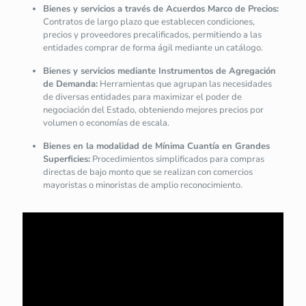
Bienes y servicios a través de Acuerdos Marco de Precios:
Contratos de largo plazo que establecen condiciones,
precios y proveedores precalificados, permitiendo a las
entidades comprar de forma ágil mediante un catálogo.
Bienes y servicios mediante Instrumentos de Agregación
de Demanda:
Herramientas que agrupan las necesidades
de diversas entidades para maximizar el poder de
negociación del Estado, obteniendo mejores precios por
volumen o economías de escala.
Bienes en la modalidad de Mínima Cuantía en Grandes
Superficies:
Procedimientos simplificados para compras
directas de bajo monto que se realizan con comercios
mayoristas o minoristas de amplio reconocimiento.