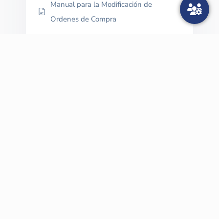
Manual para la Modificación de
Ordenes de Compra
Recuperación de contraseña en la
Tienda Virtual del Estado Colombiano
Paso a paso para hacer una
modificación de una orden de compra
Explorar más
Procesos