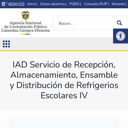
Inicio |
Datos abiertos |
PQRS |
Consulta RUP |
Intranet |
Op
IAD Servicio de Recepción,
Almacenamiento, Ensamble
y Distribución de Refrigerios
Escolares IV