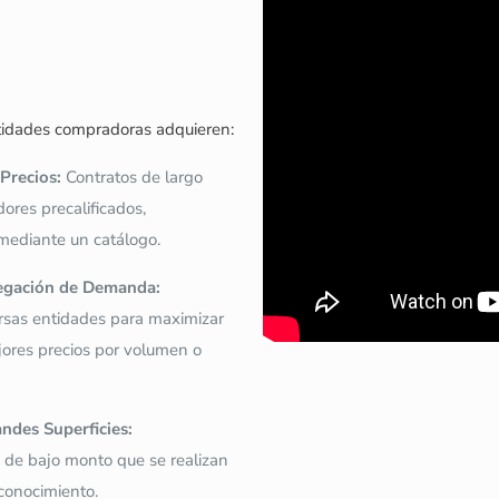
entidades compradoras adquieren:
Precios:
Contratos de largo
ores precalificados,
mediante un catálogo.
regación de Demanda:
rsas entidades para maximizar
jores precios por volumen o
ndes Superficies:
 de bajo monto que se realizan
conocimiento.