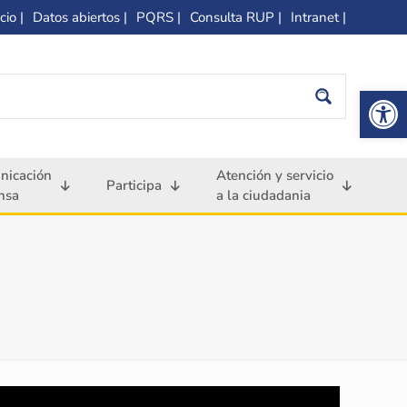
cio |
Datos abiertos |
PQRS |
Consulta RUP |
Intranet |
Op
nicación
Atención y servicio
Participa
nsa
a la ciudadania