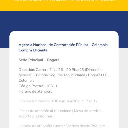
Agencia Nacional de Contratación Pública - Colombia
Compra Eficiente
Sede Principal - Bogotá
Dirección: Carrera 7 No 26 - 20 Piso 23 (Dirección
general) - Edificio Seguros Tequendama / Bogotá D.C.,
Colombia
Código Postal: 110311
Horario de atención:
Lunes a Viernes de 8:00 a.m. a 4:00 p.m Piso 17
Líneas de atención al ciudadano ( Mesa de servicio -
soporte plataformas)
Horario de atención: Lunes a Viernes desde 7:00 a.m. –