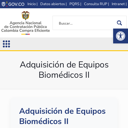
Inicio |
Datos abiertos |
PQRS |
Consulta RUP |
Intranet |
Op
Adquisición de Equipos
Biomédicos II
Adquisición de Equipos
Biomédicos II