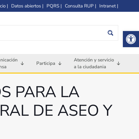
cio |
Datos abiertos |
PQRS |
Consulta RUP |
Intranet |
Op
nicación
Atención y servicio
Participa
nsa
a la ciudadania
S PARA LA
RAL DE ASEO Y