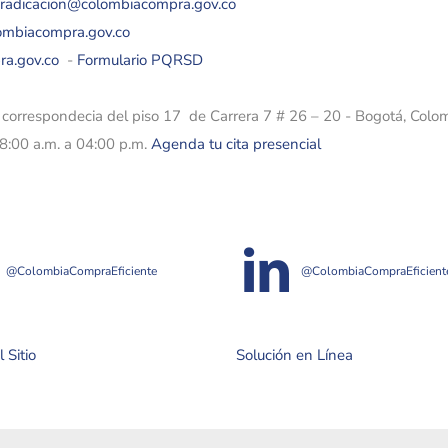
eradicacion@colombiacompra.gov.co
lombiacompra.gov.co
ra.gov.co
-
Formulario PQRSD
e correspondecia del piso 17 de Carrera 7 # 26 – 20 - Bogotá, Colo
08:00 a.m. a 04:00 p.m.
Agenda tu cita presencial
@ColombiaCompraEficiente
@ColombiaCompraEficient
 Sitio
Solución en Línea