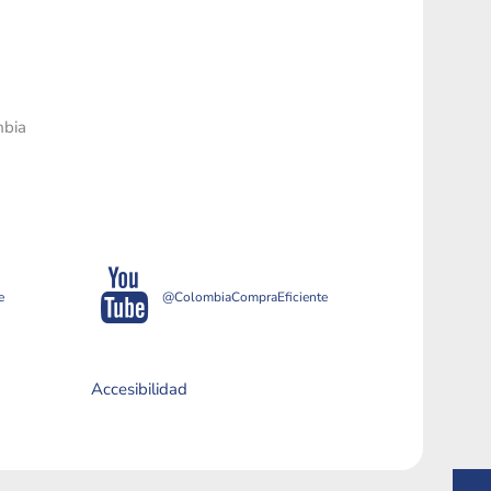
mbia
e
@ColombiaCompraEficiente
Accesibilidad