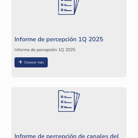
In
Informe de percepción 1Q 2025
Informe de percepción 1Q 2025
Conocer más
O
Oc
Informe de percepción de canales del