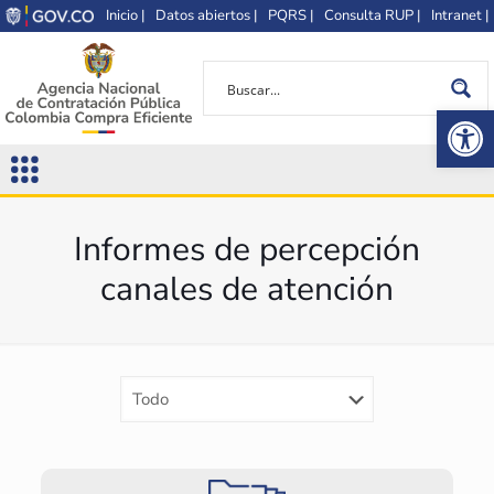
Inicio |
Datos abiertos |
PQRS |
Consulta RUP |
Intranet |
Op
Informes de percepción
canales de atención