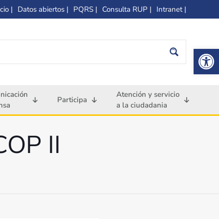
cio |
Datos abiertos |
PQRS |
Consulta RUP |
Intranet |
Op
nicación
Atención y servicio
Participa
nsa
a la ciudadania
COP II