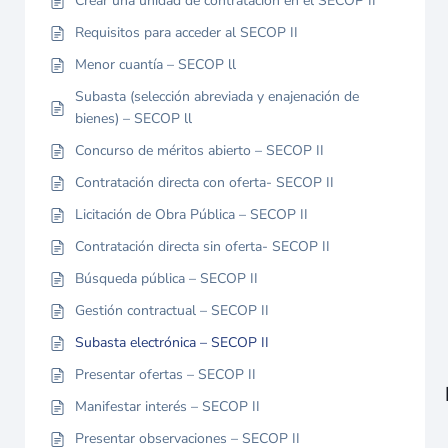
Crear una unidad de contratación en el SECOP II
Requisitos para acceder al SECOP II
Menor cuantía – SECOP ll
Subasta (selección abreviada y enajenación de
bienes) – SECOP ll
Concurso de méritos abierto – SECOP II
Contratación directa con oferta- SECOP II
Licitación de Obra Pública – SECOP II
Contratación directa sin oferta- SECOP II
Búsqueda pública – SECOP II
Gestión contractual – SECOP II
Subasta electrónica – SECOP II
Presentar ofertas – SECOP II
Manifestar interés – SECOP II
Presentar observaciones – SECOP II