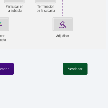
rador
Vendedor