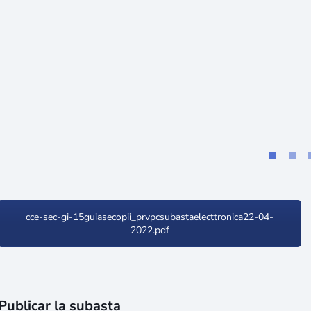
cce-sec-gi-15guiasecopii_prvpcsubastaelecttronica22-04-
2022.pdf
Publicar la subasta