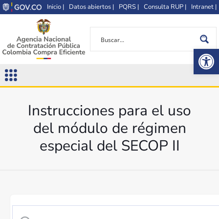
Inicio |
Datos abiertos |
PQRS |
Consulta RUP |
Intranet |
Op
Instrucciones para el uso
del módulo de régimen
especial del SECOP II