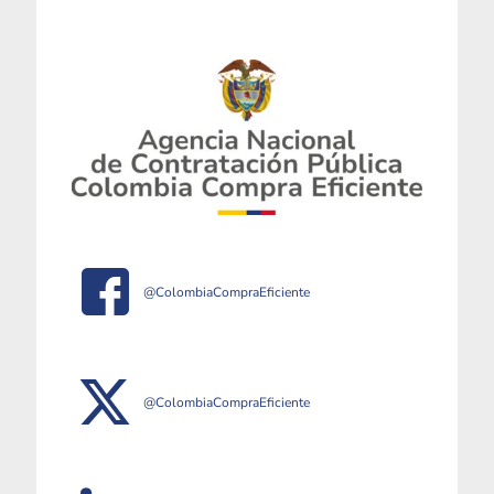
@ColombiaCompraEficiente
@ColombiaCompraEficiente