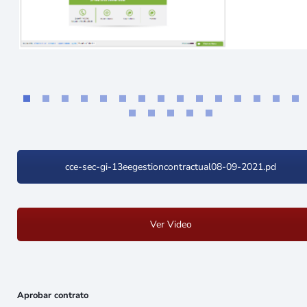
cce-sec-gi-13eegestioncontractual08-09-2021.pd
Ver Video
Aprobar contrato