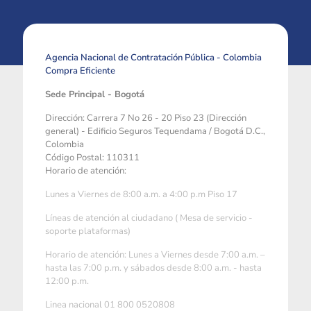
Agencia Nacional de Contratación Pública - Colombia
Compra Eficiente
Sede Principal - Bogotá
Dirección: Carrera 7 No 26 - 20 Piso 23 (Dirección
general) - Edificio Seguros Tequendama / Bogotá D.C.,
Colombia
Código Postal: 110311
Horario de atención:
Lunes a Viernes de 8:00 a.m. a 4:00 p.m Piso 17
Líneas de atención al ciudadano ( Mesa de servicio -
soporte plataformas)
Horario de atención: Lunes a Viernes desde 7:00 a.m. –
hasta las 7:00 p.m. y sábados desde 8:00 a.m. - hasta
12:00 p.m.
Linea nacional 01 800 0520808