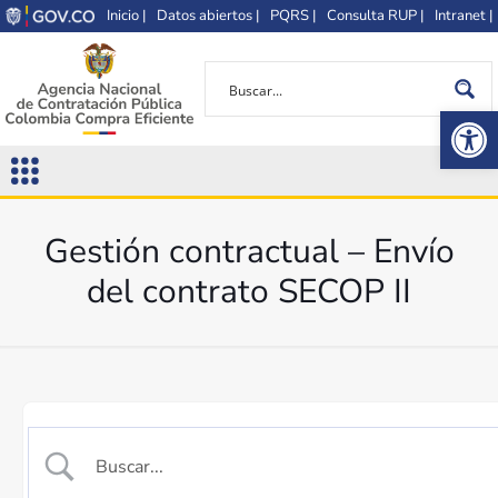
Inicio |
Datos abiertos |
PQRS |
Consulta RUP |
Intranet |
Op
Gestión contractual – Envío
del contrato SECOP II