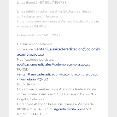
Linea Bogotá +57 601 7456788
Linea telefonía administrativa (Exclusiva si desea
contactarse con un funcionario)
Horario de atención: Lunes a Viernes Desde 08:00 a.m.
– hasta las 04:00 p.m.
Conmutador +57 601 7956600
Denuncias por actos de
ventanillaunicaderadicacion@colombi
corrupción:
acompra.gov.co
Notificaciones judiciales:
notificacionesjudiciales@colombiacompra.gov.co
PQRSD:
ventanillaunicaderadicacion@colombiacompra.gov.co
-
Formulario PQRSD
Buzón físico
Ubicado en la ventanilla de Atención / Radicación de
correspondecia del piso 17 de Carrera 7 # 26 – 20 -
Bogotá, Colombia
Horario de Atención Presencial: Lunes a Viernes de
08:00 a.m. a 04:00 p.m.
Agenda tu cita presencial
Nit. 900.514.813-2