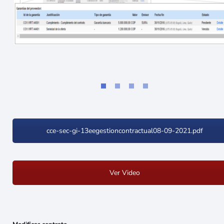
cce-sec-gi-13eegestioncontractual08-09-2021.pdf
Ver Video