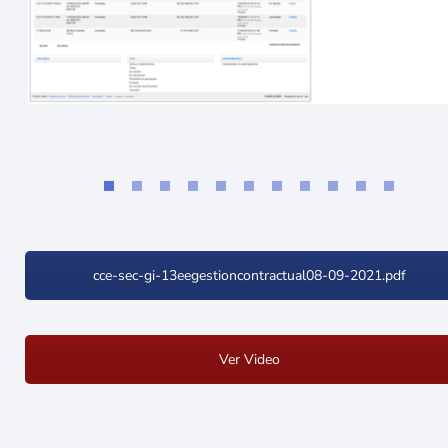
cce-sec-gi-13eegestioncontractual08-09-2021.pdf
Ver Video