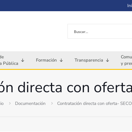
Ini
de
Comu
Formación
Transparencia
 Pública
y pre
ón directa con ofert
cio
Documentación
Contratación directa con oferta- SECO