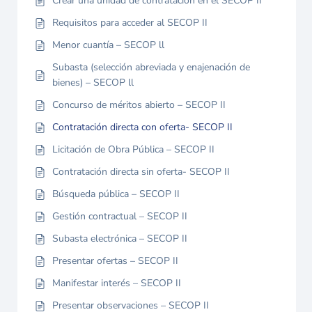
Crear una unidad de contratación en el SECOP II
Requisitos para acceder al SECOP II
Menor cuantía – SECOP ll
Subasta (selección abreviada y enajenación de
bienes) – SECOP ll
Concurso de méritos abierto – SECOP II
Contratación directa con oferta- SECOP II
Licitación de Obra Pública – SECOP II
Contratación directa sin oferta- SECOP II
Búsqueda pública – SECOP II
Gestión contractual – SECOP II
Subasta electrónica – SECOP II
Presentar ofertas – SECOP II
Manifestar interés – SECOP II
Presentar observaciones – SECOP II