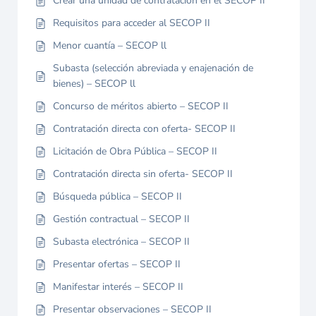
Crear una unidad de contratación en el SECOP II
Requisitos para acceder al SECOP II
Menor cuantía – SECOP ll
Subasta (selección abreviada y enajenación de
bienes) – SECOP ll
Concurso de méritos abierto – SECOP II
Contratación directa con oferta- SECOP II
Licitación de Obra Pública – SECOP II
Contratación directa sin oferta- SECOP II
Búsqueda pública – SECOP II
Gestión contractual – SECOP II
Subasta electrónica – SECOP II
Presentar ofertas – SECOP II
Manifestar interés – SECOP II
Presentar observaciones – SECOP II