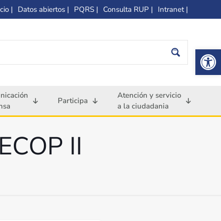
cio |
Datos abiertos |
PQRS |
Consulta RUP |
Intranet |
Op
nicación
Atención y servicio
Participa
nsa
a la ciudadania
SECOP II
I