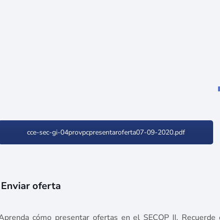
cce-sec-gi-04provpcpresentaroferta07-09-2020.pdf
Enviar oferta
Aprenda cómo presentar ofertas en el SECOP II. Recuerde 