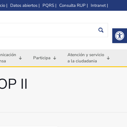
cio |
Datos abiertos |
PQRS |
Consulta RUP |
Intranet |
Op
nicación
Atención y servicio
Participa
nsa
a la ciudadania
OP II