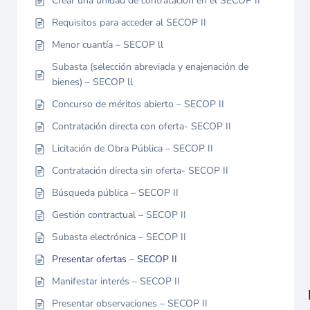
Crear una unidad de contratación en el SECOP II
Requisitos para acceder al SECOP II
Menor cuantía – SECOP ll
Subasta (selección abreviada y enajenación de
bienes) – SECOP ll
Concurso de méritos abierto – SECOP II
Contratación directa con oferta- SECOP II
Licitación de Obra Pública – SECOP II
Contratación directa sin oferta- SECOP II
Búsqueda pública – SECOP II
Gestión contractual – SECOP II
Subasta electrónica – SECOP II
Presentar ofertas – SECOP II
Manifestar interés – SECOP II
Presentar observaciones – SECOP II