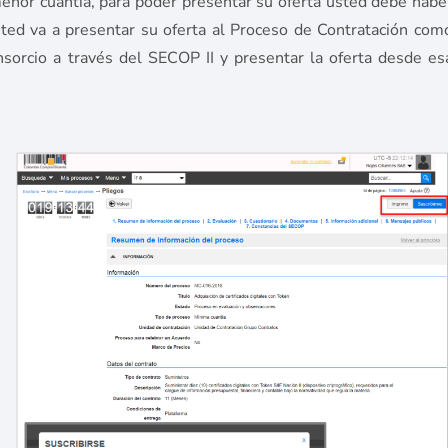
menor cuantía, para poder presentar su oferta usted debe habe
sted va a presentar su oferta al Proceso de Contratación com
nsorcio a través del SECOP II y presentar la oferta desde es