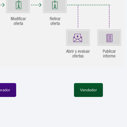
rador
Vendedor