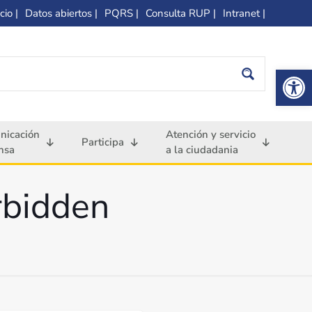
cio |
Datos abiertos |
PQRS |
Consulta RUP |
Intranet |
Op
nicación
Atención y servicio
Participa
nsa
a la ciudadania
rbidden