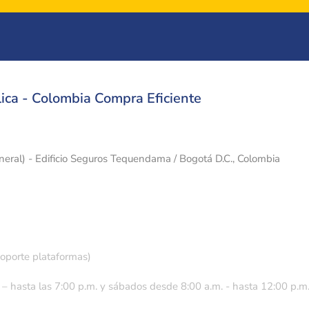
ica - Colombia Compra Eficiente
eneral) - Edificio Seguros Tequendama / Bogotá D.C., Colombia
soporte plataformas)
 – hasta las 7:00 p.m. y sábados desde 8:00 a.m. - hasta 12:00 p.m