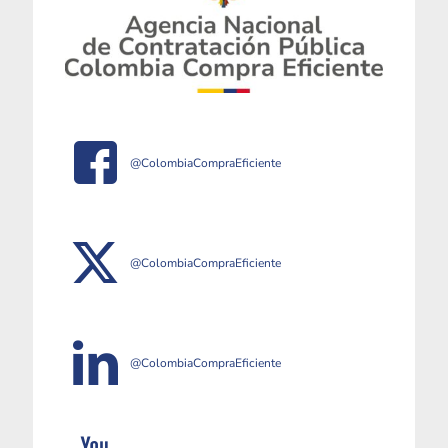
@ColombiaCompraEficiente
@ColombiaCompraEficiente
@ColombiaCompraEficiente