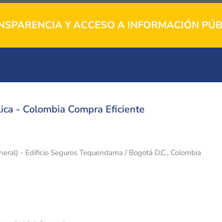
NSPARENCIA Y ACCESO A INFORMACIÓN PÚB
ica - Colombia Compra Eficiente
eneral) - Edificio Seguros Tequendama / Bogotá D.C., Colombia