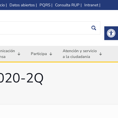
cio |
Datos abiertos |
PQRS |
Consulta RUP |
Intranet |
Op
nicación
Atención y servicio
Participa
nsa
a la ciudadania
2020-2Q