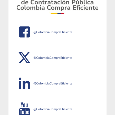
@ColombiaCompraEficiente
@ColombiaCompraEficiente
@ColombiaCompraEficiente
@ColombiaCompraEficiente