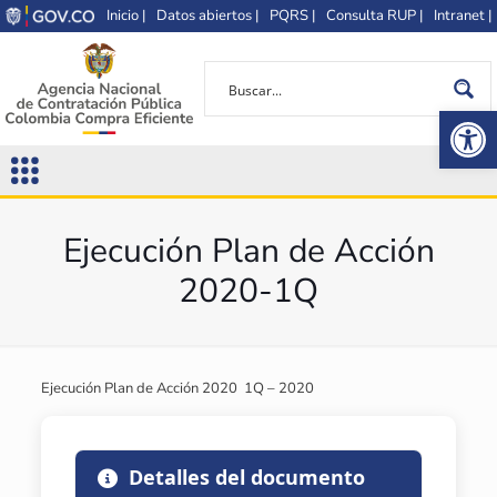
Inicio |
Datos abiertos |
PQRS |
Consulta RUP |
Intranet |
Op
Ejecución Plan de Acción
2020-1Q
Ejecución Plan de Acción 2020  1Q – 2020
Detalles del documento