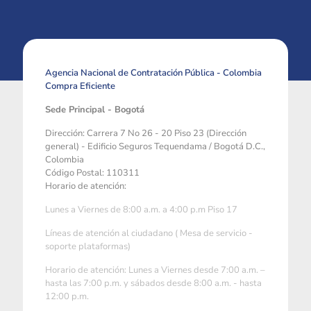
Agencia Nacional de Contratación Pública - Colombia
Compra Eficiente
Sede Principal - Bogotá
Dirección: Carrera 7 No 26 - 20 Piso 23 (Dirección
general) - Edificio Seguros Tequendama / Bogotá D.C.,
Colombia
Código Postal: 110311
Horario de atención:
Lunes a Viernes de 8:00 a.m. a 4:00 p.m Piso 17
Líneas de atención al ciudadano ( Mesa de servicio -
soporte plataformas)
Horario de atención: Lunes a Viernes desde 7:00 a.m. –
hasta las 7:00 p.m. y sábados desde 8:00 a.m. - hasta
12:00 p.m.