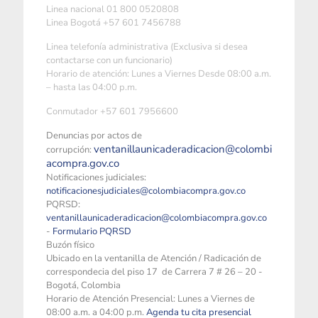
Linea nacional 01 800 0520808
Linea Bogotá +57 601 7456788
Linea telefonía administrativa (Exclusiva si desea
contactarse con un funcionario)
Horario de atención: Lunes a Viernes Desde 08:00 a.m.
– hasta las 04:00 p.m.
Conmutador +57 601 7956600
Denuncias por actos de
ventanillaunicaderadicacion@colombi
corrupción:
acompra.gov.co
Notificaciones judiciales:
notificacionesjudiciales@colombiacompra.gov.co
PQRSD:
ventanillaunicaderadicacion@colombiacompra.gov.co
-
Formulario PQRSD
Buzón físico
Ubicado en la ventanilla de Atención / Radicación de
correspondecia del piso 17 de Carrera 7 # 26 – 20 -
Bogotá, Colombia
Horario de Atención Presencial: Lunes a Viernes de
08:00 a.m. a 04:00 p.m.
Agenda tu cita presencial