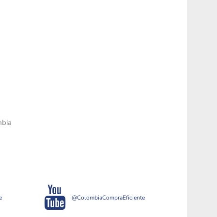
mbia
e
@ColombiaCompraEficiente