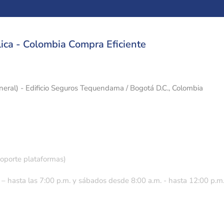
ica - Colombia Compra Eficiente
eneral) - Edificio Seguros Tequendama / Bogotá D.C., Colombia
soporte plataformas)
 – hasta las 7:00 p.m. y sábados desde 8:00 a.m. - hasta 12:00 p.m