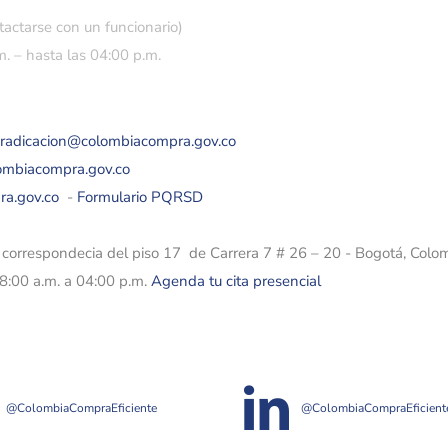
tactarse con un funcionario)
. – hasta las 04:00 p.m.
eradicacion@colombiacompra.gov.co
lombiacompra.gov.co
ra.gov.co
-
Formulario PQRSD
e correspondecia del piso 17 de Carrera 7 # 26 – 20 - Bogotá, Colo
08:00 a.m. a 04:00 p.m.
Agenda tu cita presencial
@ColombiaCompraEficiente
@ColombiaCompraEficient