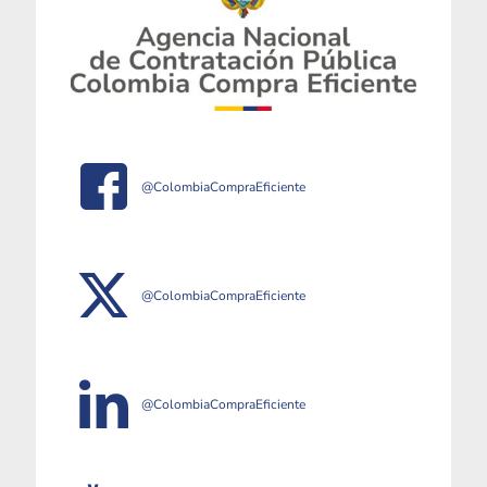
@ColombiaCompraEficiente
@ColombiaCompraEficiente
@ColombiaCompraEficiente