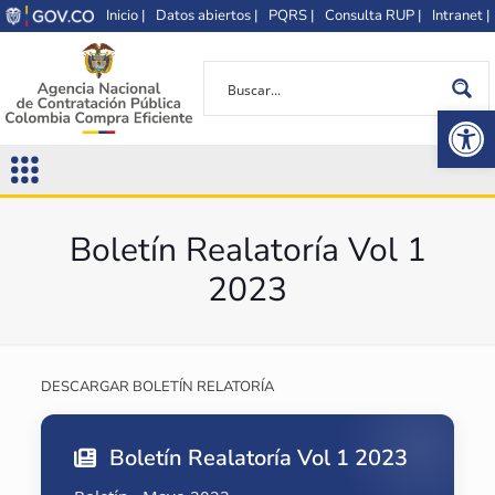
Inicio |
Datos abiertos |
PQRS |
Consulta RUP |
Intranet |
Op
Boletín Realatoría Vol 1
2023
DESCARGAR BOLETÍN RELATORÍA
Boletín Realatoría Vol 1 2023