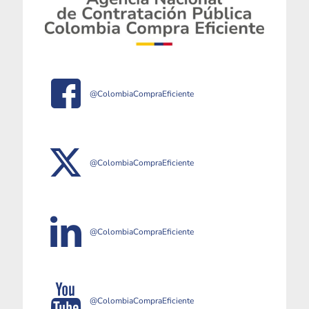
@ColombiaCompraEficiente
@ColombiaCompraEficiente
@ColombiaCompraEficiente
@ColombiaCompraEficiente