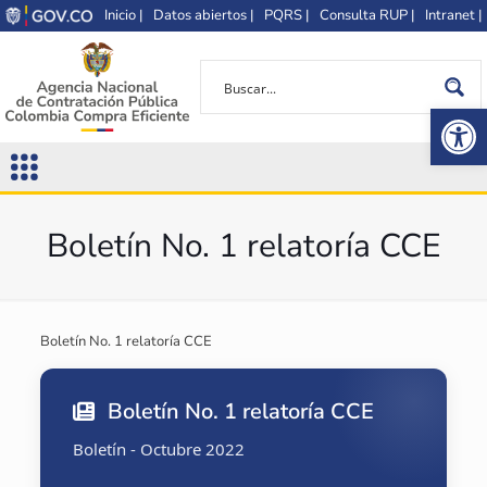
Inicio |
Datos abiertos |
PQRS |
Consulta RUP |
Intranet |
Op
Boletín No. 1 relatoría CCE
Boletín No. 1 relatoría CCE
Boletín No. 1 relatoría CCE
Boletín - Octubre 2022