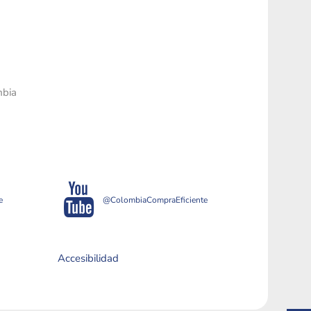
mbia
e
@ColombiaCompraEficiente
Accesibilidad