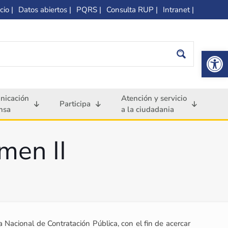
cio |
Datos abiertos |
PQRS |
Consulta RUP |
Intranet |
Op
nicación
Atención y servicio
Participa
nsa
a la ciudadania
men II
 Nacional de Contratación Pública, con el fin de acercar