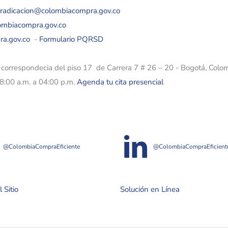
eradicacion@colombiacompra.gov.co
lombiacompra.gov.co
ra.gov.co
-
Formulario PQRSD
e correspondecia del piso 17 de Carrera 7 # 26 – 20 - Bogotá, Colo
08:00 a.m. a 04:00 p.m.
Agenda tu cita presencial
@ColombiaCompraEficiente
@ColombiaCompraEficient
 Sitio
Solución en Línea