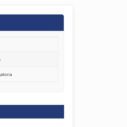
o
atoria