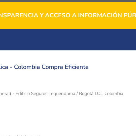
NSPARENCIA Y ACCESO A INFORMACIÓN PÚB
ica - Colombia Compra Eficiente
eneral) - Edificio Seguros Tequendama / Bogotá D.C., Colombia