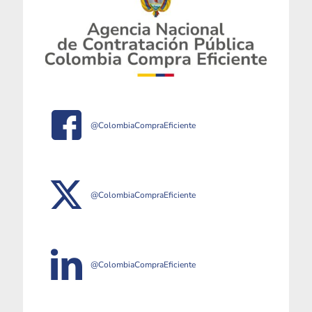
@ColombiaCompraEficiente
@ColombiaCompraEficiente
@ColombiaCompraEficiente