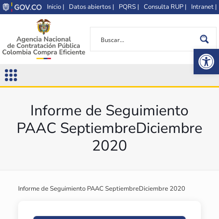
Inicio |
Datos abiertos |
PQRS |
Consulta RUP |
Intranet |
Op
Informe de Seguimiento
PAAC SeptiembreDiciembre
2020
Informe de Seguimiento PAAC SeptiembreDiciembre 2020