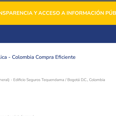
NSPARENCIA Y ACCESO A INFORMACIÓN PÚB
ica - Colombia Compra Eficiente
eneral) - Edificio Seguros Tequendama / Bogotá D.C., Colombia