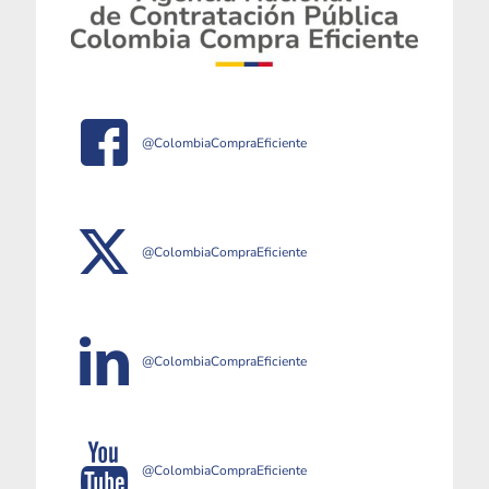
@ColombiaCompraEficiente
@ColombiaCompraEficiente
@ColombiaCompraEficiente
@ColombiaCompraEficiente