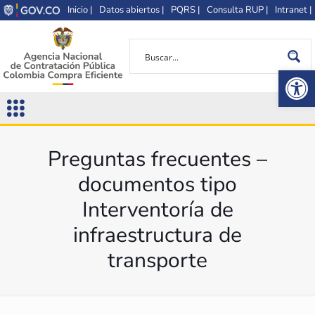
Inicio |
Datos abiertos |
PQRS |
Consulta RUP |
Intranet |
Op
Preguntas frecuentes –
documentos tipo
Interventoría de
infraestructura de
transporte