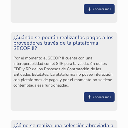
Conocer más
¿Cuándo se podrán realizar los pagos a los
En
proveedores través de la plataforma
pl
SECOP ll?
a
g
Por el momento el SECOP II cuenta con una
interoperabilidad con el SIIF para la validación de los
¿E
CDP y RP de los Procesos de Contratación de las
su
Entidades Estatales. La plataforma no posee interacción
20
con plataformas de pago, y por el momento no se tiene
de
contemplada esa funcionalidad.
qu
es
Co
Conocer más
Es
co
qu
pr
de
¿Cómo se realiza una selección abreviada a