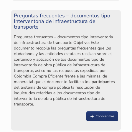
SE
Mo
Preguntas frecuentes – documentos tipo
ha
Interventoría de infraestructura de
pr
transporte
no
co
Preguntas frecuentes – documentos tipo Interventoría
so
de infraestructura de transporte Objetivo: Este
de
documento recopila las preguntas frecuentes que los
ad
ciudadanos y las entidades estatales realizan sobre el
de
contenido y aplicación de los documentos tipo de
só
interventoría de obra pública de infraestructura de
transporte, así como las respuestas expedidas por
Colombia Compra Eficiente frente a las mismas, de
manera tal que el documento facilite a los participantes
del Sistema de compra pública la resolución de
inquietudes referidas a los documentos tipo de
interventoría de obra pública de infraestructura de
transporte.
¿
pe
re
Conocer más
fi
el