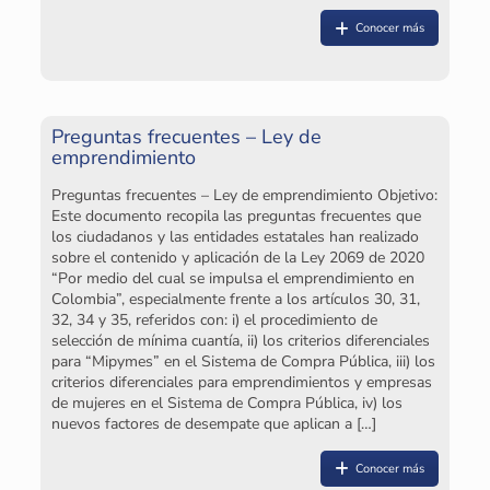
co
Conocer más
si
op
de
Le
et
Preguntas frecuentes – Ley de
El
emprendimiento
lo
Co
Preguntas frecuentes – Ley de emprendimiento Objetivo:
ar
Este documento recopila las preguntas frecuentes que
fa
los ciudadanos y las entidades estatales han realizado
es
sobre el contenido y aplicación de la Ley 2069 de 2020
“Por medio del cual se impulsa el emprendimiento en
Colombia”, especialmente frente a los artículos 30, 31,
32, 34 y 35, referidos con: i) el procedimiento de
selección de mínima cuantía, ii) los criterios diferenciales
para “Mipymes” en el Sistema de Compra Pública, iii) los
criterios diferenciales para emprendimientos y empresas
de mujeres en el Sistema de Compra Pública, iv) los
¿
nuevos factores de desempate que aplican a
[…]
p
d
el
Conocer más
me