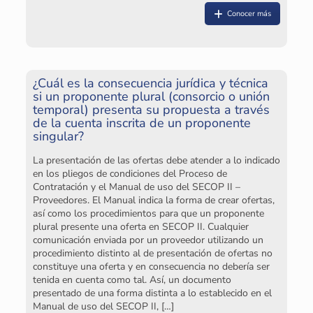
in
re
Conocer más
la
¿Cuál es la consecuencia jurídica y técnica
si un proponente plural (consorcio o unión
temporal) presenta su propuesta a través
de la cuenta inscrita de un proponente
¿C
singular?
e
La presentación de las ofertas debe atender a lo indicado
El
en los pliegos de condiciones del Proceso de
co
Contratación y el Manual de uso del SECOP II –
el
Proveedores. El Manual indica la forma de crear ofertas,
ti
así como los procedimientos para que un proponente
(i
plural presente una oferta en SECOP II. Cualquier
ad
comunicación enviada por un proveedor utilizando un
de
procedimiento distinto al de presentación de ofertas no
Fo
constituye una oferta y en consecuencia no debería ser
en
tenida en cuenta como tal. Así, un documento
pl
presentado de una forma distinta a lo establecido en el
ca
Manual de uso del SECOP II,
[…]
en