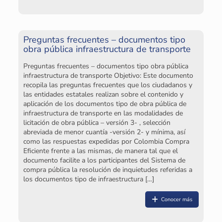
p
La
to
Preguntas frecuentes – documentos tipo
se
obra pública infraestructura de transporte
of
ev
Preguntas frecuentes – documentos tipo obra pública
of
infraestructura de transporte Objetivo: Este documento
co
recopila las preguntas frecuentes que los ciudadanos y
pa
las entidades estatales realizan sobre el contenido y
se
aplicación de los documentos tipo de obra pública de
se
infraestructura de transporte en las modalidades de
ev
licitación de obra pública – versión 3- , selección
la
abreviada de menor cuantía -versión 2- y mínima, así
como las respuestas expedidas por Colombia Compra
Eficiente frente a las mismas, de manera tal que el
documento facilite a los participantes del Sistema de
compra pública la resolución de inquietudes referidas a
los documentos tipo de infraestructura
[…]
¿P
Conocer más
e
h