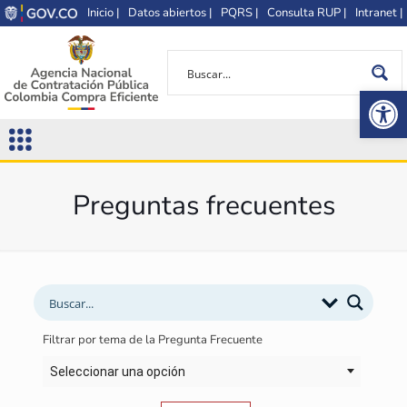
Inicio |
Datos abiertos |
PQRS |
Consulta RUP |
Intranet |
Op
Preguntas frecuentes
Filtrar por tema de la Pregunta Frecuente
Seleccionar una opción