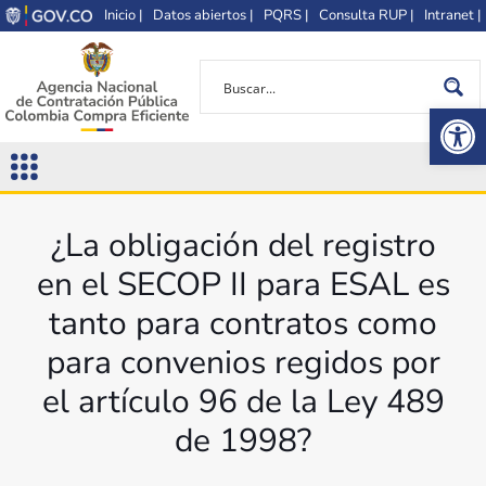
Inicio |
Datos abiertos |
PQRS |
Consulta RUP |
Intranet |
Op
¿La obligación del registro
en el SECOP II para ESAL es
tanto para contratos como
para convenios regidos por
el artículo 96 de la Ley 489
de 1998?