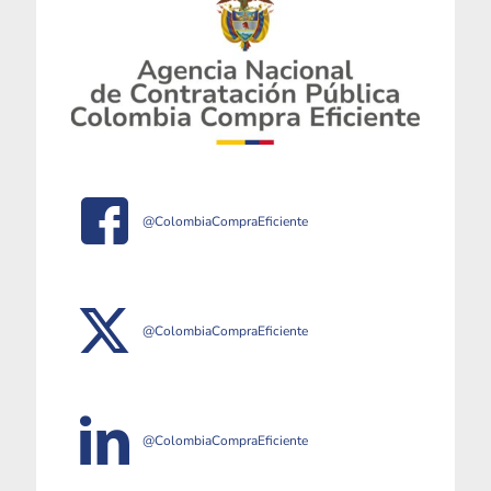
@ColombiaCompraEficiente
@ColombiaCompraEficiente
@ColombiaCompraEficiente