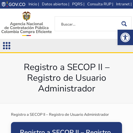
Inicio |
Datos abiertos |
PQRS |
Consulta RUP |
Intranet |
Op
Registro a SECOP II –
Registro de Usuario
Administrador
Registro a SECOP II – Registro de Usuario Administrador
Registro a SECOP II – Registro