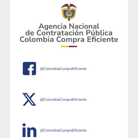
@ColombiaCompraEficiente
@ColombiaCompraEficiente
@ColombiaCompraEficiente