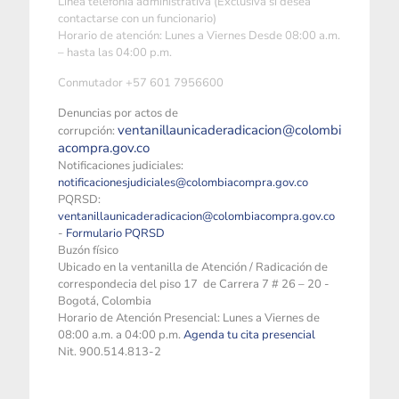
Linea telefonía administrativa (Exclusiva si desea
contactarse con un funcionario)
Horario de atención: Lunes a Viernes Desde 08:00 a.m.
– hasta las 04:00 p.m.
Conmutador +57 601 7956600
Denuncias por actos de
ventanillaunicaderadicacion@colombi
corrupción:
acompra.gov.co
Notificaciones judiciales:
notificacionesjudiciales@colombiacompra.gov.co
PQRSD:
ventanillaunicaderadicacion@colombiacompra.gov.co
-
Formulario PQRSD
Buzón físico
Ubicado en la ventanilla de Atención / Radicación de
correspondecia del piso 17 de Carrera 7 # 26 – 20 -
Bogotá, Colombia
Horario de Atención Presencial: Lunes a Viernes de
08:00 a.m. a 04:00 p.m.
Agenda tu cita presencial
Nit. 900.514.813-2