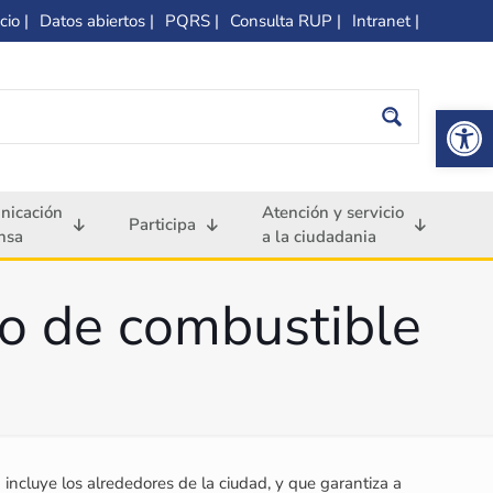
cio |
Datos abiertos |
PQRS |
Consulta RUP |
Intranet |
Op
nicación
Atención y servicio
Participa
nsa
a la ciudadania
ro de combustible
cluye los alrededores de la ciudad, y que garantiza a