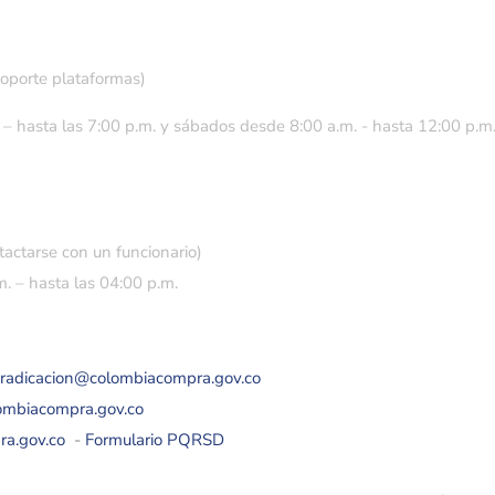
soporte plataformas)
 – hasta las 7:00 p.m. y sábados desde 8:00 a.m. - hasta 12:00 p.m
tactarse con un funcionario)
. – hasta las 04:00 p.m.
eradicacion@colombiacompra.gov.co
lombiacompra.gov.co
ra.gov.co
-
Formulario PQRSD