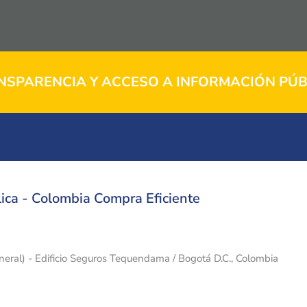
NSPARENCIA Y ACCESO A INFORMACIÓN PÚB
ica - Colombia Compra Eficiente
eneral) - Edificio Seguros Tequendama / Bogotá D.C., Colombia