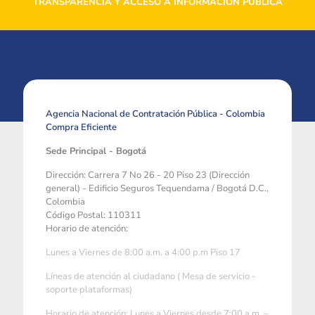
TRANSPARENCIA Y ACCESO A INFORMACIÓN PÚBLICA
Agencia Nacional de Contratación Pública - Colombia
Compra Eficiente
Sede Principal - Bogotá
Dirección: Carrera 7 No 26 - 20 Piso 23 (Dirección
general) - Edificio Seguros Tequendama / Bogotá D.C.,
Colombia
Código Postal: 110311
Horario de atención:
Lunes a Viernes de 8:00 a.m. a 4:00 p.m Piso 17
Líneas de atención al ciudadano ( Mesa de servicio -
soporte plataformas)
Horario de atención: Lunes a Viernes desde 7:00 a.m. –