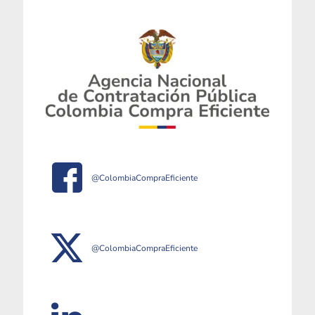
@ColombiaCompraEficiente
@ColombiaCompraEficiente