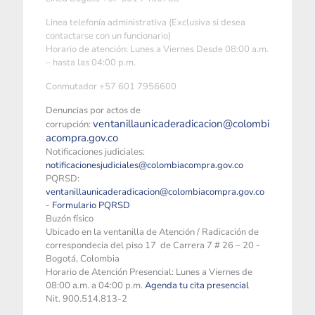
Linea telefonía administrativa (Exclusiva si desea
contactarse con un funcionario)
Horario de atención: Lunes a Viernes Desde 08:00 a.m.
– hasta las 04:00 p.m.
Conmutador +57 601 7956600
Denuncias por actos de
ventanillaunicaderadicacion@colombi
corrupción:
acompra.gov.co
Notificaciones judiciales:
notificacionesjudiciales@colombiacompra.gov.co
PQRSD:
ventanillaunicaderadicacion@colombiacompra.gov.co
-
Formulario PQRSD
Buzón físico
Ubicado en la ventanilla de Atención / Radicación de
correspondecia del piso 17 de Carrera 7 # 26 – 20 -
Bogotá, Colombia
Horario de Atención Presencial: Lunes a Viernes de
08:00 a.m. a 04:00 p.m.
Agenda tu cita presencial
Nit. 900.514.813-2