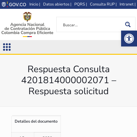
Inicio |
Datos abiertos |
PQRS |
Consulta RUP |
Intranet |
Op
Respuesta Consulta
4201814000002071 –
Respuesta solicitud
Detalles del documento