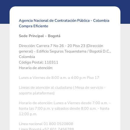
Agencia Nacional de Contratación Pública - Colombia
Compra Eficiente
Sede Principal - Bogotá
Dirección: Carrera 7 No 26 - 20 Piso 23 (Dirección
general) - Edificio Seguros Tequendama / Bogotá D.C.,
Colombia
Código Postal: 110311
Horario de atención:
Lunes a Viernes de 8:00 a.m. a 4:00 p.m Piso 17
Líneas de atención al ciudadano ( Mesa de servicio -
soporte plataformas)
Horario de atención: Lunes a Viernes desde 7:00 a.m. –
hasta las 7:00 p.m. y sábados desde 8:00 a.m. - hasta
12:00 p.m.
Linea nacional 01 800 0520808
Linea Bogotá +57 601 7456788