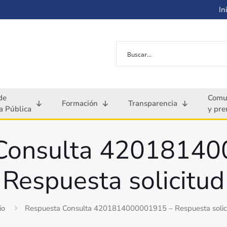
Ini
de
Comu
Formación
Transparencia
 Pública
y pre
Consulta 4201814
Respuesta solicitud
io
Respuesta Consulta 4201814000001915 – Respuesta solic