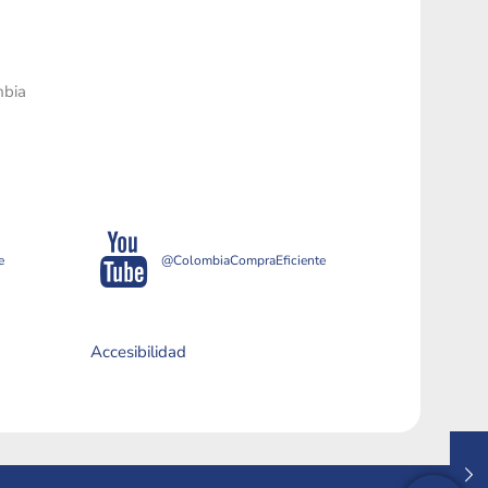
mbia
e
@ColombiaCompraEficiente
Accesibilidad