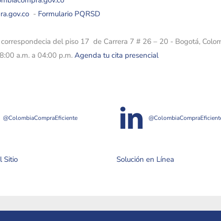
lombiacompra.gov.co
ra.gov.co
-
Formulario PQRSD
e correspondecia del piso 17 de Carrera 7 # 26 – 20 - Bogotá, Colo
08:00 a.m. a 04:00 p.m.
Agenda tu cita presencial
@ColombiaCompraEficiente
@ColombiaCompraEficient
 Sitio
Solución en Línea