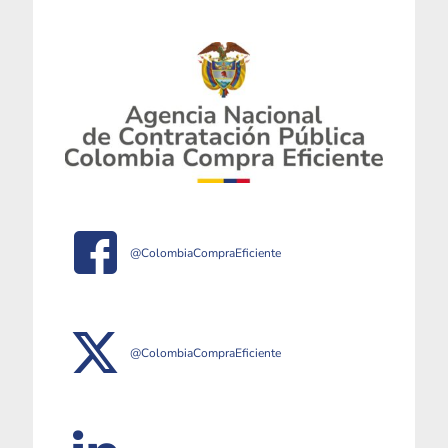
@ColombiaCompraEficiente
@ColombiaCompraEficiente