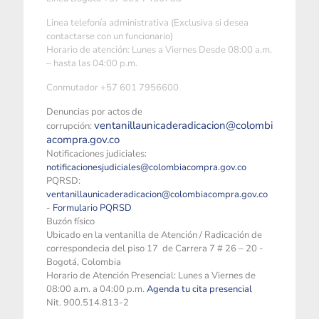
Linea telefonía administrativa (Exclusiva si desea
contactarse con un funcionario)
Horario de atención: Lunes a Viernes Desde 08:00 a.m.
– hasta las 04:00 p.m.
Conmutador +57 601 7956600
Denuncias por actos de
ventanillaunicaderadicacion@colombi
corrupción:
acompra.gov.co
Notificaciones judiciales:
notificacionesjudiciales@colombiacompra.gov.co
PQRSD:
ventanillaunicaderadicacion@colombiacompra.gov.co
-
Formulario PQRSD
Buzón físico
Ubicado en la ventanilla de Atención / Radicación de
correspondecia del piso 17 de Carrera 7 # 26 – 20 -
Bogotá, Colombia
Horario de Atención Presencial: Lunes a Viernes de
08:00 a.m. a 04:00 p.m.
Agenda tu cita presencial
Nit. 900.514.813-2