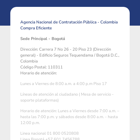
Agencia Nacional de Contratación Pública - Colombia
Compra Eficiente
Sede Principal - Bogotá
Dirección: Carrera 7 No 26 - 20 Piso 23 (Dirección
general) - Edificio Seguros Tequendama / Bogotá D.C.,
Colombia
Código Postal: 110311
Horario de atención:
Lunes a Viernes de 8:00 a.m. a 4:00 p.m Piso 17
Líneas de atención al ciudadano ( Mesa de servicio -
soporte plataformas)
Horario de atención: Lunes a Viernes desde 7:00 a.m. –
hasta las 7:00 p.m. y sábados desde 8:00 a.m. - hasta
12:00 p.m.
Linea nacional 01 800 0520808
Linea Bogotá +57 601 7456788