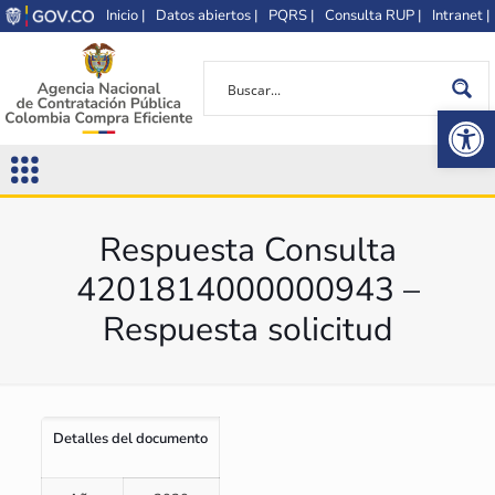
Inicio |
Datos abiertos |
PQRS |
Consulta RUP |
Intranet |
Op
Respuesta Consulta
4201814000000943 –
Respuesta solicitud
Detalles del documento